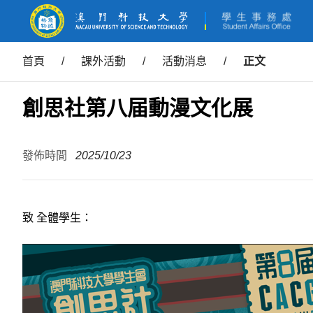
首頁
/
課外活動
/
活動消息
/
正文
創思社第八届動漫文化展
發佈時間
2025/10/23
致 全體學生：