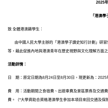
202
「港澳學
致 全體港澳籍學生：
由中國人民大學主辦的「港澳學子讀史知行計劃」研習營
等，藉此促進內地與港澳青年在歷史視野與文化理解方面之
活動詳情：
日 期：原定
日期
為
8月24日至8月30日，
現更新為：
202
費 用：活動期間之食宿費、出遊車費及景區票券及交通費
費。（*大學資助合資格港澳學生參加本項目來回交通及保險費