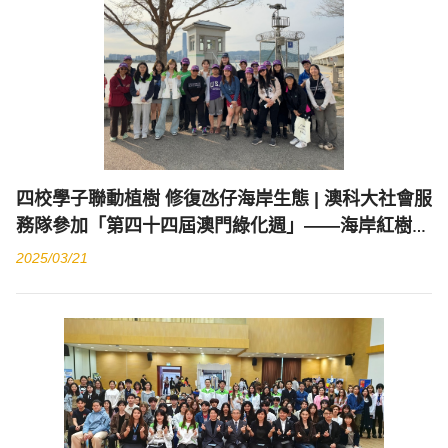
四校學子聯動植樹 修復氹仔海岸生態 | 澳科大社會服
務隊參加「第四十四屆澳門綠化週」——海岸紅樹齊
種植活動
2025/03/21